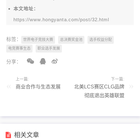
本文地址：
https://www.hongyanta.com/post/32.html
标签：
世界电子竞技大赛
总决赛奖金池
选手权益分配
电竞赛事生态
职业选手发展
分享：
上一篇:
下一篇:
商业合作与生态发展
北美LCS赛区CLG品牌
彻底退出英雄联盟
相关文章