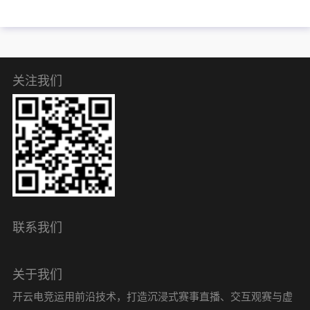
关注我们
联系我们
关于我们
开云电竞运用前沿技术，打造沉浸式赛事直播、交互观赛与虚