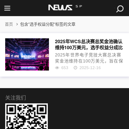
首页
包含"选手权益分配"标签的文章
2025年WCS总决赛总奖金池确认
维持100万美元，选手权益分成比
例提升
2025年世界电子竞技大赛总决赛
奖金池维持在100万美元，旨在保
障赛事顶级竞技水准的稳定性。
653
2025-12-16
本次调整重点在于选手权益分
配，主办方提升了选手在奖金池
中的分成比例，使更多资金直接
惠及参赛者，回应了电竞社...
关注我们